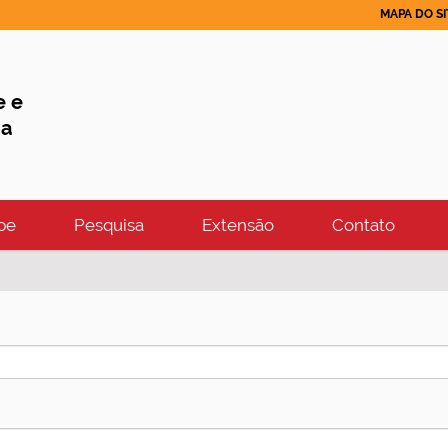
MAPA DO SI
e e
ia
pe
Pesquisa
Extensão
Contato