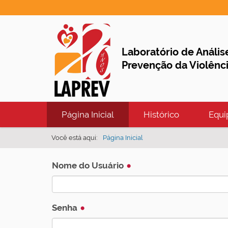
Laboratório de Anális
Prevenção da Violênc
N
Página Inicial
Histórico
Equi
a
v
Você está aqui:
Página Inicial
e
g
Nome do Usuário
a
ç
Senha
ã
o